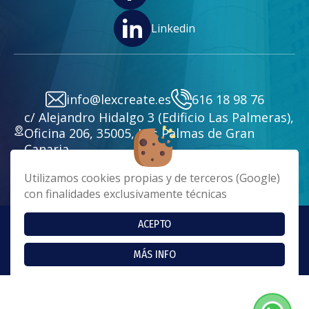
Linkedin
info@lexcreate.es
616 18 98 76
c/ Alejandro Hidalgo 3 (Edificio Las Palmeras),
Oficina 206, 35005, Las Palmas de Gran
Canaria
Utilizamos cookies propias y de terceros (Google)
con finalidades exclusivamente técnicas
ACEPTO
Copyright 2024 - Lex Create. Todos los derechos reservados
Cookies
|
Aviso Legal
|
Política de Privacidad
MÁS INFO
Página realizada por
Web Las Palmas