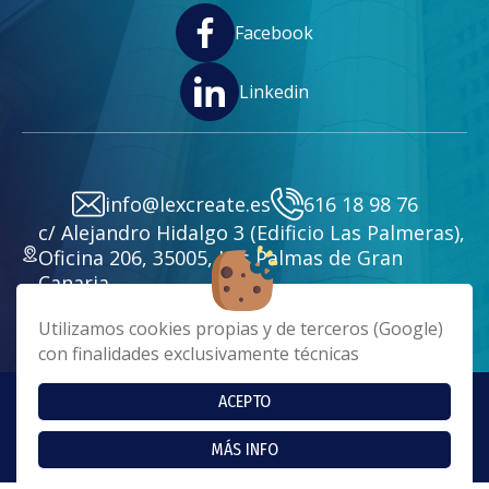
Facebook
Linkedin
info@lexcreate.es
616 18 98 76
c/ Alejandro Hidalgo 3 (Edificio Las Palmeras),
Oficina 206, 35005, Las Palmas de Gran
Canaria
Utilizamos cookies propias y de terceros (Google)
con finalidades exclusivamente técnicas
ACEPTO
Copyright 2024 - Lex Create. Todos los derechos reservados
Cookies
|
Aviso Legal
|
Política de Privacidad
MÁS INFO
Página realizada por
Web Las Palmas